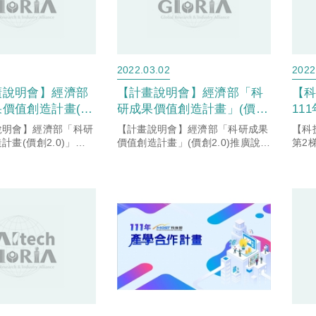
2022.03.02
2022
廣說明會】經濟部
【計畫說明會】經濟部「科
【
價值創造計畫(價
研成果價值創造計畫」(價創
11
3/25線上推廣說明
2.0)推廣說明會，敬請本校
明會
說明會】經濟部「科研
【計畫說明會】經濟部「科研成果
【科
本校有意願申請師
有意願申請師長把握機會參
產業
畫(價創2.0)」
價值創造計畫」(價創2.0)推廣說明
第2
推廣說明會，敬請本校有
會，敬請本校有意願申請師長把握
大學
參加。(「臺灣大
加。(「臺灣大學系統科研產
長把握機會參加。
機會參加。(「臺灣大學系統科研
窗口
研產業化平台」臺
業化平台」臺科大窗口)
系統科研產業化平
產業化平台」臺科大窗口)
口)