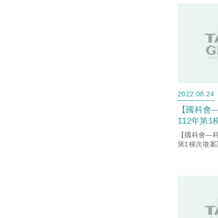
2022.08.24
【國科會
112年第
(「臺灣大
【國科會—科
平台」-臺
第1梯次徵案
統科研產業化