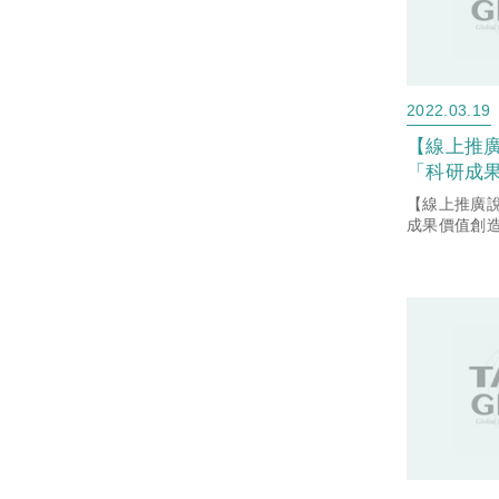
2022.03.19
【線上推
「科研成果
創2.0)」
【線上推廣
會，敬請
成果價值創造計
3/25線上
長把握機會
意願申請師
學系統科
(「臺灣大學
科大窗口)
台」臺科大窗