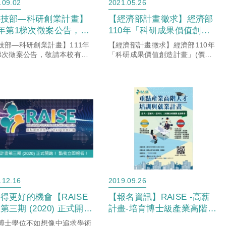
.09.02
2021.05.26
科技部—科研創業計畫】
【經濟部計畫徵求】經濟部
1年第1梯次徵案公告，敬
110年「科研成果價值創造
校有意提案師長於110
計畫」(價創2.0)，敬請本校
技部—科研創業計畫】111年
【經濟部計畫徵求】經濟部110年
月15日(三)下午6:00前繳
有意願申請師長詳閱計畫公
梯次徵案公告，敬請本校有意
「科研成果價值創造計畫」(價創
師長於110年9月15日(三)下
2.0)，敬請本校有意願申請師長詳
申請文件至國際產學聯盟
告資訊。
:00前繳交申請文件至國際產學
閱計畫公告資訊。計畫辦公室亦將
辦公室(「臺灣大學系統
推動辦公室(「臺灣大學系統
於5/28上午10:00辦理計畫線上推
產業化平台」-臺科大窗
業化平台」-...
廣說明會，如有意...
.12.16
2019.09.26
得更好的機會【RAISE
【報名資訊】RAISE -高薪
第三期 (2020) 正式開
計畫-培育博士級產業高階人
！】
才
博士學位不如想像中追求學術