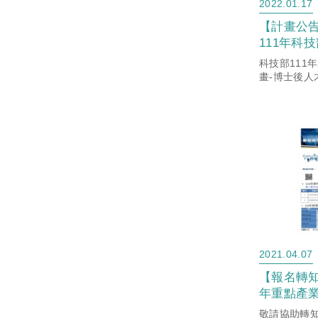
2022.01.17
【計畫公
111年科
放博士申
科技部111
請把握。
畫-博士後人
博士報名！
2021.04.07
【報名轉知
年重點產
就業計畫
敬請協助轉知