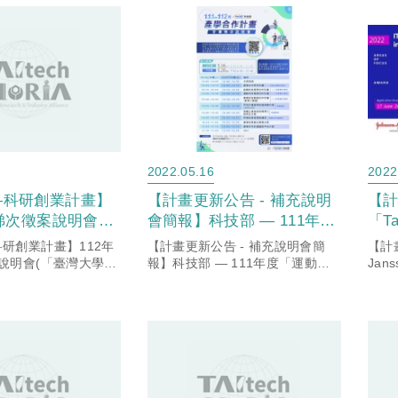
2022.05.16
2022
—科研創業計畫】
【計畫更新公告 - 補充說明
【計
1梯次徵案說明會
會簡報】科技部 — 111年度
「Ta
學系統科研產業化
「運動科技產學合作計
畫
研創業計畫】112年
【計畫更新公告 - 補充說明會簡
【計畫
大主辦)
畫」，敬請本校有意願申請
明
說明會(「臺灣大學系
報】科技部 — 111年度「運動科
Ja
平台」-臺大主辦)
技產學合作計畫」，敬請本校有意
公告
師長詳閱計畫公告資訊。
願申請師長詳閱計畫公告資訊。