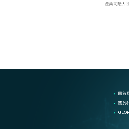
士級產業
產業高階人
園說明會暨
動訊息，
選會活動訊
躍參與。
人才踴躍報
回首
關於
GLO