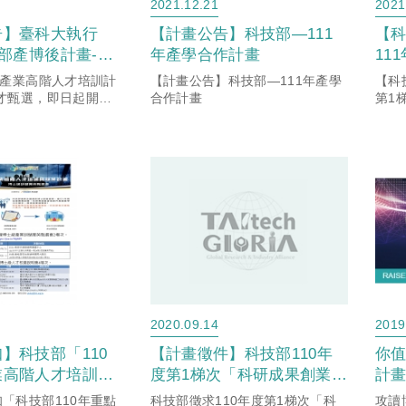
2021.12.21
2021
告】臺科大執行
【計畫公告】科技部—111
【
技部產博後計畫-開
年產學合作計畫
11
請！名額有限，敬
請本
年產業高階人才培訓計
【計畫公告】科技部—111年產學
【科
年9
才甄選，即日起開放
合作計畫
第1
提案
交
午6
推動
聯盟
科研
科研產
口)
2020.09.14
2019
】科技部「110
【計畫徵件】科技部110年
你值
業高階人才培訓與
度第1梯次「科研成果創業計
計畫
」校園說明會暨博
畫」，有意申請之師長請於9
跑
「科技部110年重點
科技部徵求110年度第1梯次「科
攻讀