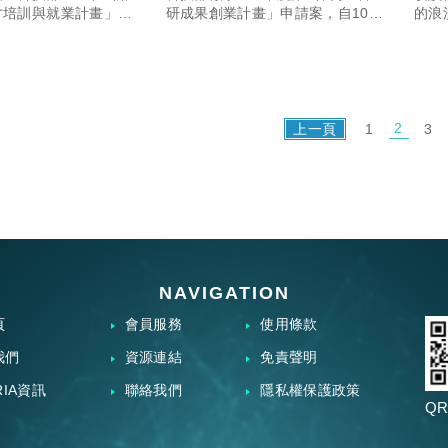
訓儲菁英甄選會活
月21日(一)中午12時前向國
才培訓與就業計畫」校
研成果創業計畫」申請案，自109
的浪
博士級產業訓儲菁英甄
年9月14日起至10月6日止受理申
外，
鼓勵本校博士生踴
際產學聯盟登記
息，並鼓勵本校博士級
請，有意申請之師長請於9月21日
博士
名參加甄選。
(一)中午12時前向國際產學聯盟登
辛萬
記
新、
業...
2
上一頁
1
3
NAVIGATION
頁
會員服務
使用條款
我們
資源連結
免責聲明
RIA資訊
聯絡我們
隱私權保護政策
QR