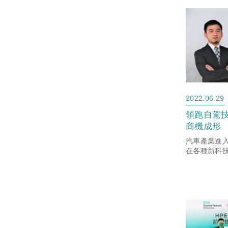
潮，台灣企業
2022.06.29
領跑自駕技
商機成形
汽車產業進
在各種新科
移動願景將
沒有大型車
整，尤其是
已有多數資
逐...