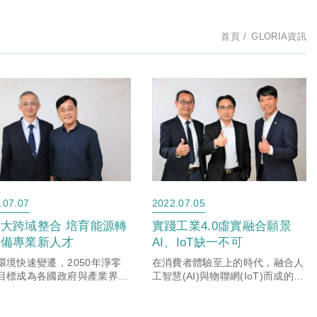
首頁
GLORIA資訊
.07.07
2022.07.05
大跨域整合 培育能源轉
實踐工業4.0虛實融合願景
儲備專業新人才
AI、IoT缺一不可
環境快速變遷，2050年淨零
在消費者體驗至上的時代，融合人
目標成為各國政府與產業界共
工智慧(AI)與物聯網(IoT)而成的智
台灣為全球製造業重鎮，無論
慧物聯網(AIoT)，已成為企業為消
環境保護或產業發展層面，都
費者打造客製化服務的首選。全球
力推動綠色能源以追求永續發
製造業面對消費市場需求快速轉