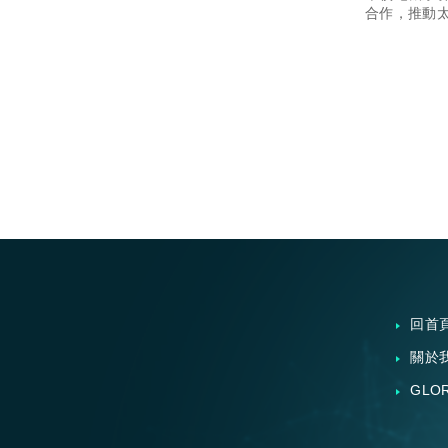
發展。
合作，推動
力系統監控
預測維護系
電力狀態。
回首
關於
GLO