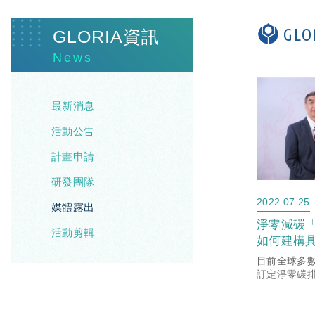
GL
GLORIA資訊
News
最新消息
活動公告
計畫申請
研發團隊
2022.07.25
媒體露出
淨零減碳「
活動剪輯
如何建構具
策略？
目前全球多
訂定淨零碳
角涵蓋至供
為全球製造
與世界脈動息