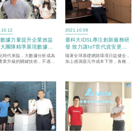
.10.12
2021.10.08
用數據力量提升企業效益
臺科大IDSL專注創新服務研
科大團隊精準展現數據價
發 致力讓IoT世代資安更安
全
化時代來臨，大數據分析成為
隨著全球基礎網路環境日益健全，
產業升級的關鍵技術，不過無
加上感測器元件成本下滑，各種類
工廠產線或商用環境，實體設
型物聯網裝置如雨後春筍般的快速
線上網站的數據量都非常龐
湧現，成為驅動全球經濟成長的重
如何在去蕪存菁的同時呈現數
要動能。根據McKinsey研究報告
真實面貌，讓策略制定更精
指出，預估2025年整體...
.