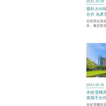
2021.10.04
臺科大AI
合作 為產
力
在智慧化系統
色，像是製
零售店面的
遊戲的寶物
雜的運算法。
業緊密契合，
2021.05.26
本校電機
業攜手合
力監控系
本校電機系