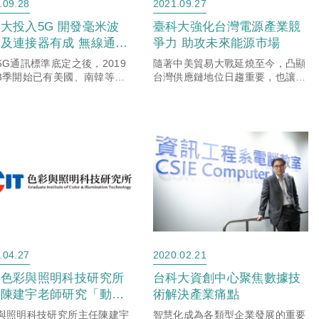
.09.28
2021.09.27
大投入5G 開發毫米波
臺科大強化台灣電源產業競
及連接器有成 無線通訊
爭力 助攻未來能源市場
電磁相容技術研發中心新
5G通訊標準底定之後，2019
隨著中美貿易大戰延燒至今，凸顯
3季開始已有美國、南韓等電
台灣供應鏈地位日趨重要，也讓許
者，在部分主要城市提供5G
多不為人知的隱形冠軍浮上檯面。
服務，而台灣也在2019年底
除有眾所皆知的半導體護國神山之
5G頻段標售工作，並於2020
外，台灣在電源供應器領域亦是執
2季正式開通，擠...
世界牛耳，其中台達電為全球市
佔...
.04.27
2020.02.21
校色彩與照明科技研究所
台科大資創中心聚焦數據技
任陳建宇老師研究「動態
術解決產業痛點
眠光」幫助提升睡眠效率
與照明科技研究所主任陳建宇
智慧化成為各類型企業發展的重要