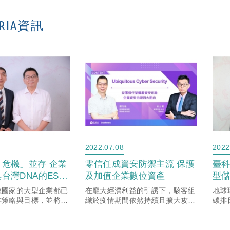
ORIA資訊
2022.07.08
2022
危機」並存 企業
零信任成資安防禦主流 保護
臺科
台灣DNA的ESG
及加值企業數位資產
型
數國家的大型企業都已
在龐大經濟利益的引誘下，駭客組
地球
排策略與目標，並將觸
織於疫情期間依然持續且擴大攻擊
碳排
應鏈與進口商，台灣作
力道，根據 Check Point最新的網
識，
重鎮，國家的產業發展
路安全報告指出，2021年企業每
是從
息相關，面對ESG浪
週遭受網路攻擊數量，較2020年
須致