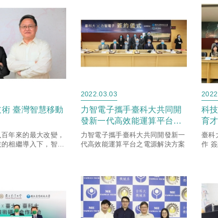
該如何因應？在「...
增加50%以上...
展，
2022.03.03
2022
術 臺灣智慧移動
力智電子攜手臺科大共同開
科
發新一代高效能運算平台之
育
電源解決方案
入百年來的最大改變，
力智電子攜手臺科大共同開發新一
臺科
技的相繼導入下，智慧
代高效能運算平台之電源解決方案
作 
逐步成真。台灣過去雖
廠，但供應鏈相當完
自駕車技術，目前台灣
通訊業者積極投入，並