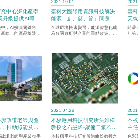
2021.10.01
2021
研究中心深化產學
臺科大團隊用資訊科技解決
臺科
業升級提供AI即戰
能源「創、儲、節」問題 讓
天線
能源管理更聰明
與
中，AI扮演關鍵角
全球環境快速變遷，能源智慧化成
隨著
訊
造產線上的產品檢測、
為各國政府與企業的重點政策。儘
年第
動線規劃，甚至是手機
管相關技術發展多年，各界對於能
信業
價格制定，背後都有複
源的「創」、「儲」、「節」三大
網路
AI架構必須與應用產
面向的創新仍有發展空間，國立臺
完成
才能為企業量身打...
灣科技大學電機工程系系主任郭
年第
政...
2021.04.29
2021
系郭政謙老師與產
本校應用科技研究所洪維松
本
作，推動綠能及電
教授之石墨烯-聚偏二氟乙烯
主
統，共創永續能源
之電響應材料及其製作方法
助
郭政謙老師與產業攜手
本校應用科技研究所洪維松教授之
色彩