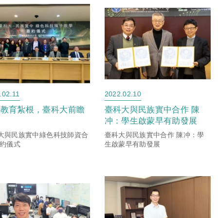
臺科大近年與產業界合作，...
變，大步邁向工業...
.02.11
2022.02.10
技教育紮根，臺科大前瞻
臺科大與民族實中合作 陳
才
冲：學生啟蒙早有助發展
大與民族實中綠色科技師資合
臺科大與民族實中合作 陳冲：學
簽約儀式
生啟蒙早有助發展