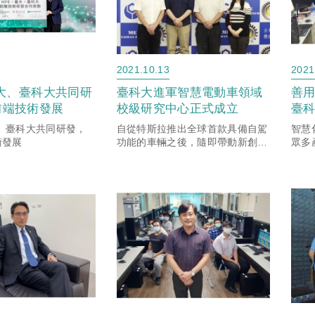
2021.10.13
2021
臺大、臺科大共同研
臺科大進軍智慧電動車領域
善
前端技術發展
校級研究中心正式成立
臺
值
大、臺科大共同研發，
自從特斯拉推出全球首款具備自駕
智慧
術發展
功能的車輛之後，隨即帶動新創、
眾多
汽車產業等，紛紛投入自動駕駛車
論是
輛的研發，讓原本僅在電影中才有
備與
的情節，開始在人類的真實生活中
大，
上演。根據波士頓顧問公司研究
據的
報...
確，..