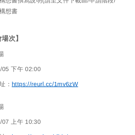
構想書撰寫說明(請至文件下載區/申請階段/
構想書
會場次】
場
05 下午 02:00
址：
https://reurl.cc/1mv6zW
場
07 上午 10:30