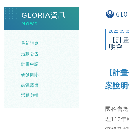
GL
GLORIA資訊
News
2022.09.0
【計畫
最新消息
明會
活動公告
計畫申請
【計畫
研發團隊
案說明
媒體露出
活動剪輯
國科會為
理112