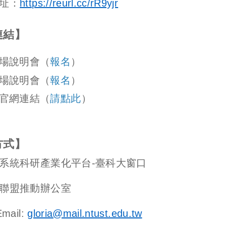
址：
https://reurl.cc/rR9yjr
連結
】
場說明會（
報名
）
場說明會
（
報名
）
官網連結（
請點此
）
方式】
系統科研產業化平台-臺科大窗口
聯盟推動辦公室
ail:
gloria@mail.ntust.edu.tw