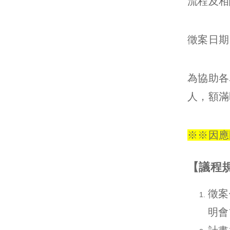
流程及相
徵案日期
為協助各
人，額滿
※※因應
【
議程
徵案
明會