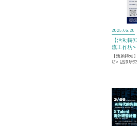
2025.05.28
【活動轉
流工作坊>
全及知識
【活動轉知
坊> 認識研
風險