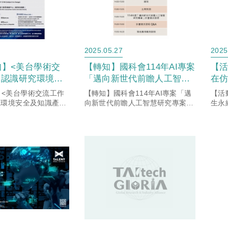
2025.05.27
2025
知】<美台學術交
【轉知】國科會114年AI專案
【活
 認識研究環境安
「邁向新世代前瞻人工智慧
在
產權風險
研究專案」計畫及說明會資
合
】<美台學術交流工作
【轉知】國科會114年AI專案「邁
【活
訊
究環境安全及知識產權
向新世代前瞻人工智慧研究專案」
生永
計畫及說明會資訊
會