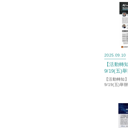
2025.09.10
【活動轉
9/19(五
論壇 & 
【活動轉知
會，敬邀
9/19(五)
文化轉機產
躍參與