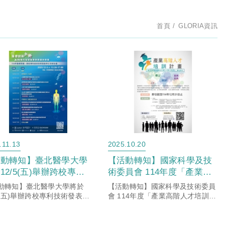
首頁
GLORIA資訊
.11.13
2025.10.20
活動轉知】臺北醫學大學
【活動轉知】國家科學及技
12/5(五)舉辦跨校專利
術委員會 114年度「產業高
術發表暨產學交流媒合
階人才培訓計畫」博士級訓
動轉知】臺北醫學大學將於
【活動轉知】國家科學及技術委員
，敬邀各校踴躍參與
儲菁英人才甄選會
/5(五)舉辦跨校專利技術發表暨
會 114年度「產業高階人才培訓計
交流媒合會，敬邀各校踴躍參
畫」博士級訓儲菁英人才甄選會