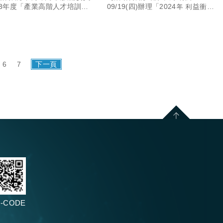
甄選會
議探討」課程，歡迎有興趣
13年度「產業高階人才培訓計
09/19(四)辦理「2024年 利益衝突
博士級人才甄選會
的失速列車-民刑事爭議探討」課
的同學、老師踴躍參加。
程，歡迎有興趣的同學、老師踴躍
參加。
6
7
下一頁
-CODE