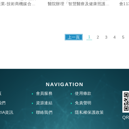
（Smart Medicine and
才
業-技術商機媒合
醫院辦理「智慧醫療及健康照護研
會1
躍參加。
討會暨醫療展（Smart Medicine
畫」
Healthcare Forum ＆
and Healthcare Forum ＆
EXPO）」
EXPO）」
1
上一頁
2
3
4
5
NAVIGATION
頁
會員服務
使用條款
我們
資源連結
免責聲明
RIA資訊
聯絡我們
隱私權保護政策
QR