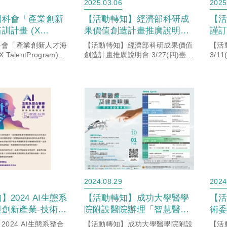
2025.03.06
2025
國科會「產業創新
【活動轉知】經濟部科研成
【
訓計畫 (X
果價值創造計畫推廣說明會
謹訂
rogram)」徵件，
3/27(四)臺北場
性、
科會「產業創新人才海
【活動轉知】經濟部科研成果價值
【活
次即日起開放報名！
發
TalentProgram)」
創造計畫推廣說明會 3/27(四)臺北
3/
5梯次即日起開放報
場
（A
參加
2024.08.29
2024
2024 AI生態系
【活動轉知】成功大學醫學
【
創新產業-技術商
院附設醫院辦理「智慧醫療
術委
，歡迎踴躍參加。
及健康照護研討會暨醫療展
階
024 AI生態系整合
【活動轉知】成功大學醫學院附設
【活