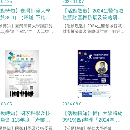
.02.25
2024.11.07
活動轉知】臺灣師範大學
【活動敬邀】2024生醫領域
於3/11(二)舉辦-不確定
智慧財產權發展及策略研討
人工智慧（AI）與永續
會，歡迎踴躍報名參加!
動轉知】臺灣師範大學謹訂於
【活動敬邀】2024生醫領域智慧
展講座，歡迎踴躍參加。
11(二)舉辦-不確定性、人工智慧
財產權發展及策略研討會，歡迎踴
I）與永續發展講座，歡迎踴躍
躍報名參加!
。
.08.05
2024.08.01
活動轉知】國家科學及技
【活動轉知】輔仁大學將於
員會 113年度「產業高
09/19(四)辦理「2024年 利
人才培訓計畫」博士級人
益衝突的失速列車-民刑事爭
動轉知】國家科學及技術委員
【活動轉知】輔仁大學將於