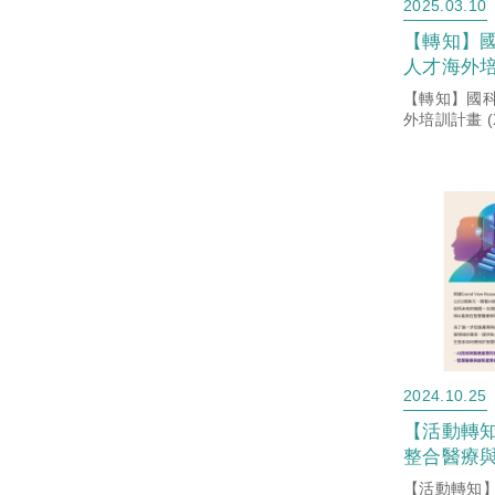
2025.03.10
【轉知】
人才海外培
TalentP
【轉知】國
2025梯
外培訓計畫 (X 
徵件，202
名！
2024.10.25
【活動轉知】
整合醫療與
機媒合會
【活動轉知】2