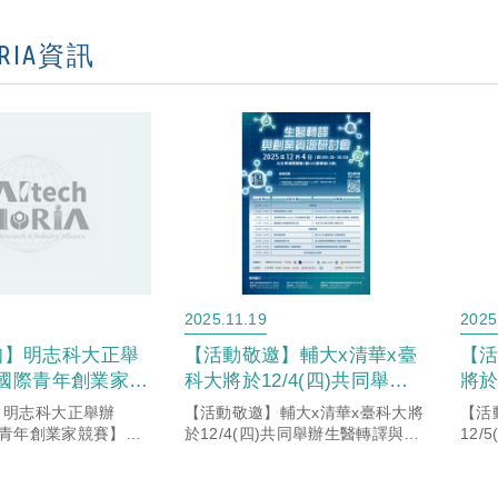
ORIA資訊
2025.11.19
2025
知】明志科大正舉
【活動敬邀】輔大x清華x臺
【
6 國際青年創業家競
科大將於12/4(四)共同舉辦
將於
金高達 30 萬元
生醫轉譯與創業資源研討會
技
】明志科大正舉辦
【活動敬邀】輔大x清華x臺科大將
【活
會
國際青年創業家競賽】，
於12/4(四)共同舉辦生醫轉譯與創
12
0 萬元 ！
業資源研討會，歡迎踴躍報名參
產學
加！
與