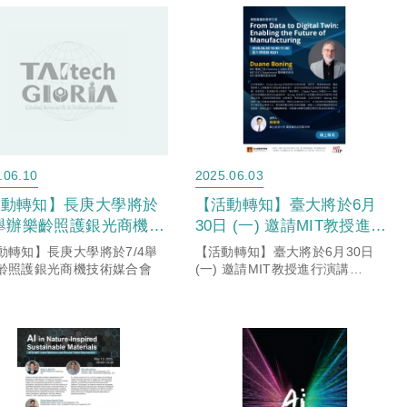
.06.10
2025.06.03
活動轉知】長庚大學將於
【活動轉知】臺大將於6月
4舉辦樂齡照護銀光商機技
30日 (一) 邀請MIT教授進行
媒合會
演講「From Data to Digital
動轉知】長庚大學將於7/4舉
【活動轉知】臺大將於6月30日
Twin: Enabling the Future of
齡照護銀光商機技術媒合會
(一) 邀請MIT教授進行演講
「From Data to Digital Twin:
Manufacturing」敬邀大家共
Enabling the Future of
襄盛舉
Manufact...