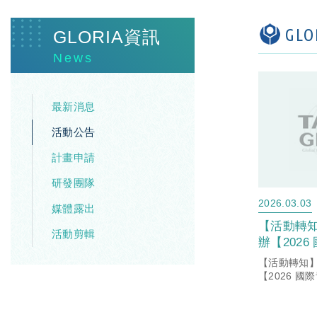
GL
GLORIA資訊
News
最新消息
活動公告
計畫申請
研發團隊
2026.03.03
媒體露出
【活動轉
活動剪輯
辦【202
賽】，總獎
【活動轉知
！
【2026 
總獎金高達 3