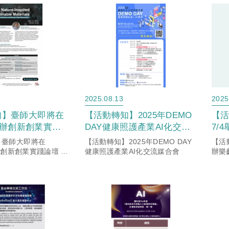
2025.08.13
2025
知】臺師大即將在
【活動轉知】2025年DEMO
【
)舉辦創新創業實踐
DAY健康照護產業AI化交流
7/
文化轉機產業媒合
媒合會
術
】臺師大即將在
【活動轉知】2025年DEMO DAY
【活
各校踴躍參與
舉辦創新創業實踐論壇 &
健康照護產業AI化交流媒合會
辦樂
業媒合會，敬邀各校踴