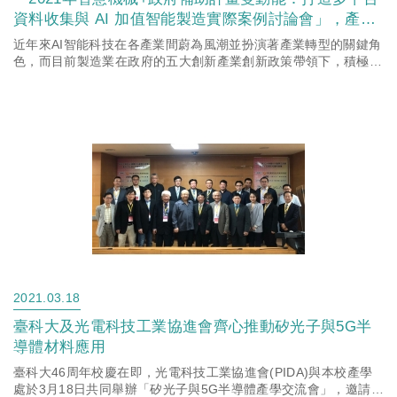
資料收集與 AI 加值智能製造實際案例討論會」，產學
合作共同邁向智能科技新契機。
近年來AI智能科技在各產業間蔚為風潮並扮演著產業轉型的關鍵角
色，而目前製造業在政府的五大創新產業創新政策帶領下，積極藉
由產學幫助製造業由精密機械升級為智慧機械，以協助工業數據及
數位...
2021.03.18
臺科大及光電科技工業協進會齊心推動矽光子與5G半
導體材料應用
臺科大46周年校慶在即，光電科技工業協進會(PIDA)與本校產學
處於3月18日共同舉辦「矽光子與5G半導體產學交流會」，邀請諸