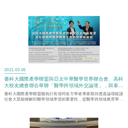
多國內外廠商專家學者與會，使產、官、學、研能於今日齊聚...
2021.03.05
臺科大國際產學聯盟與亞太中華醫學世界聯合會、高科
大校友總會聯合舉辦「醫學跨領域外交論壇」，與泰
國、越南、印度與臺灣商界、醫界等領袖進行交流
臺科大國際產學聯盟魏執行長偕同各方學者專家期待透過論壇能讓
社會大眾能瞭解到醫學領域學習的重要性，從醫學跨領域教育學習
開始並藉由工商市場彼此合作交流下，提升整體醫學跨領域交流，
並與各...