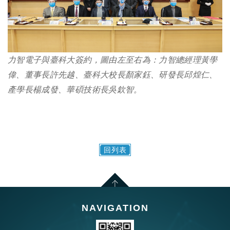
力智電子與臺科大簽約，圖由左至右為：力智總經理黃學
偉、董事長許先越、臺科大校長顏家鈺、研發長邱煌仁、
產學長楊成發、華碩技術長吳欽智。
回列表
NAVIGATION