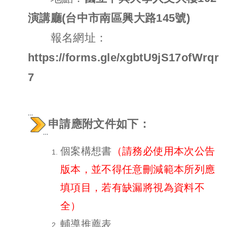
演講廳(台中市南區興大路145號)
報名網址：
https://forms.gle/xgbtU9jS17ofWrqr
7
申請應附文件如下：
個案構想書
（請務必使用本次公告
版本，並不得任意刪減範本所列應
填項目，若有缺漏將視為資料不
全）
輔導推薦表