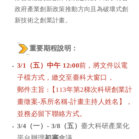
政府產業創新政策推動方向且為破壞式創
新技術之創業計畫。
重要期程說明：
3/1
（五）中午 12:00
前，將文件以電
子檔方式，繳交至臺科大窗口
，
郵件主旨 :【113年第2梯次科研創業計
畫徵案-系所名稱-計畫主持人姓名】，
並務必留下聯絡方式。
3/4
（一）- 3/8（五）
臺大科研產業化
平台辦理
初審
會議。