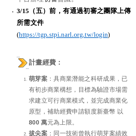
3/15
（
五
）
前，有通過初審之團隊上傳
所需文件
(
https://tgp.stpi.narl.org.tw/login
)
計畫經費：
萌芽案
：具商業潛能之科研成果，已
有初步商業構想，目標為驗證市場需
求建立可行商業模式，並完成商業化
原型，補助經費申請額度新臺幣 以
800 萬
元為上限。
拔尖案
：同一技術曾執行萌芽案績效