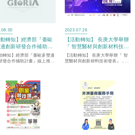
.08.30
2023.07.26
活動轉知】經濟部『臺歐
【活動轉知】 長庚大學舉辦
雙邊創新研發合作補助計
『 智慧醫材與創新材料技術
』線上推廣說明會
發表』，歡迎踴躍參加。
動轉知】經濟部『臺歐多雙邊
【活動轉知】 長庚大學舉辦『 智
研發合作補助計畫』線上推廣
慧醫材與創新材料技術發表』，歡
會
迎踴躍參加。