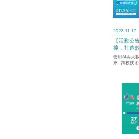
2023.11.17
【活動公告
據，打造
校技術發
善用AI與大
來─跨校技