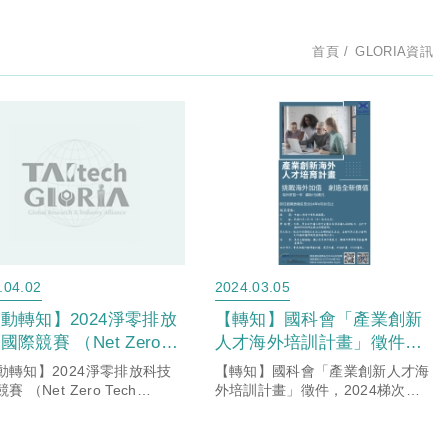
首頁
GLORIA資訊
.04.02
2024.03.05
動轉知】2024淨零排放
【轉知】國科會「產業創新
國際競賽 （Net Zero
人才海外培訓計畫」徵件，
 International Contest
2024梯次即日起開放報名！
動轉知】2024淨零排放科技
【轉知】國科會「產業創新人才海
aiwan），歡迎踴躍參
賽 （Net Zero Tech
外培訓計畫」徵件，2024梯次即
national Contest
日起開放報名！
。
aiwan），歡迎踴躍參加。