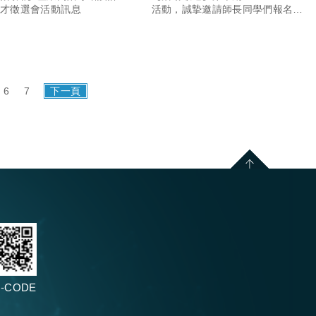
人才徵選會活動訊息
活動，誠摯邀請師長同學們報名參
加!
6
7
下一頁
-CODE