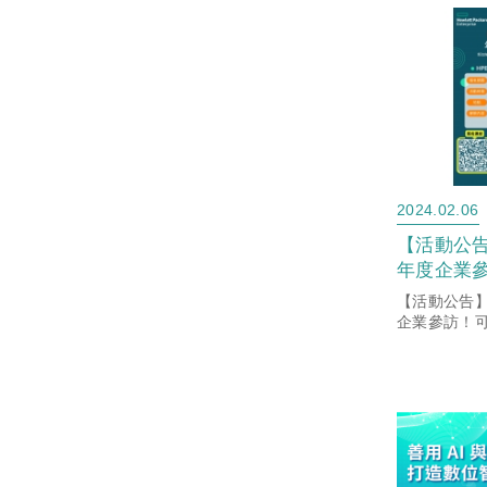
高，900...
2024.02.06
【活動公告】
年度企業
HPE南港
【活動公告】H
歡迎電機工
企業參訪！可
公室一探究竟
的大三/大
資訊工程系的
與～
躍參與～