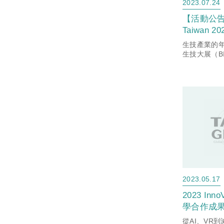
2023.07.24
【活動公告】
Taiwan 
生技產業的年
生技大展（BIO
月27日至3
隆重登場，2
「擁抱亞洲生技
A...
2023.05.17
2023 I
學合作成果
碳應用與能
從AI、VR