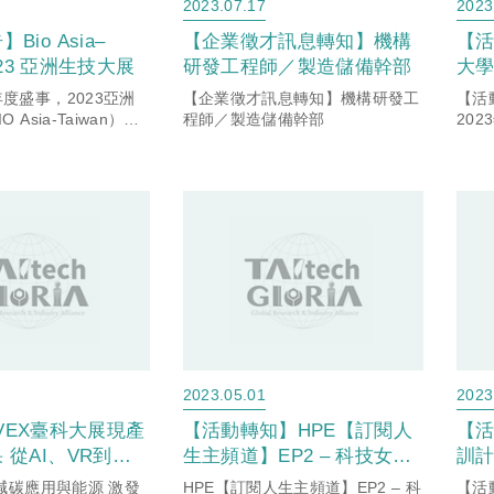
2023.07.17
2023
Bio Asia–
【企業徵才訊息轉知】機構
【活
2023 亞洲生技大展
研發工程師／製造儲備幹部
大學
創
度盛事，2023亞洲
【企業徵才訊息轉知】機構研發工
【活
迎
 Asia-Taiwan）於7
程師／製造儲備幹部
202
0日在南港展覽館一館
場」
023年大會主题為
動能Embracing
2023.05.01
2023
nnoVEX臺科大展現產
【活動轉知】HPE【訂閱人
【
 從AI、VR到減
生主頻道】EP2 – 科技女子
訓計
源 激發科研新量
圖鑑 2023 HPE Women In
到減碳應用與能源 激發
HPE【訂閱人生主頻道】EP2 – 科
【活