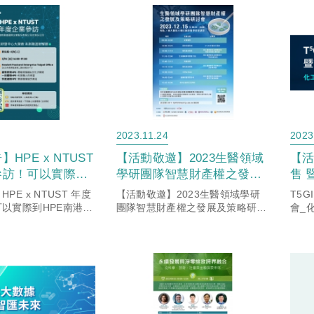
2023.11.24
2023
HPE x NTUST
【活動敬邀】2023生醫領域
【活
參訪！可以實際到
學研團隊智慧財產權之發展
售 
辦公室一探究竟，
及策略研討會，歡迎踴躍報
材
PE x NTUST 年度
【活動敬邀】2023生醫領域學研
T5
程系/資訊工程系
名參加!
以實際到HPE南港辦
團隊智慧財產權之發展及策略研討
會_
，歡迎電機工程系/
會，歡迎踴躍報名參加!
四/碩士生踴躍參
大三/大四/碩士生踴