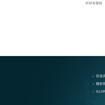
能
科研新量能
回首
關於
GLO