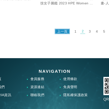
Tech event is open for
技女子圖鑑 2023 HPE Women In
畫-
Tech event is open for register
register now!!!
now!!!
2
上一頁
1
3
4
5
NAVIGATION
頁
會員服務
使用條款
我們
資源連結
免責聲明
RIA資訊
聯絡我們
隱私權保護政策
QR