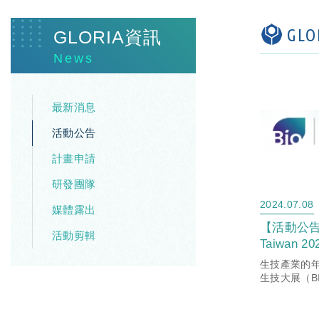
GL
GLORIA資訊
News
最新消息
活動公告
計畫申請
研發團隊
2024.07.08
媒體露出
【活動公告】
活動剪輯
Taiwan 
7/25-2
生技產業的年
場
生技大展（BIO
月25日至2
隆重登場，
是以往的三