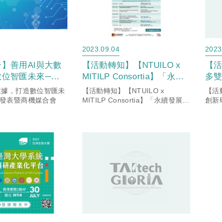
2023.09.04
2023
】善用AI與大數
【活動轉知】【NTUILO x
【
數位智匯未來─跨
MITILP Consortia】「永續
多
表暨商機媒合會
發展與淨零排放跨界融合 」
畫
數據，打造數位智匯未
【活動轉知】【NTUILO x
【活
聯合線上研討會
術發表暨商機媒合會
MITILP Consortia】「永續發展與
創新
淨零排放跨界融合 」 聯合線上研
說明
討會