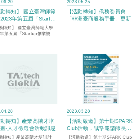
.06.20
2023.05.25
動轉知】 國立臺灣師範
【活動轉知】僑務委員會
2023年第五屆「Startup
「非洲臺商服務手冊」更新
業競技場」競賽活動，歡
動轉知】 國立臺灣師範大學
踴躍參加。
3年第五屆「Startup創業競技
競賽活動，歡迎踴躍參加。
.04.28
2023.03.28
活動轉知】產業高階才培
【活動敬邀】第十期SPARK
畫-人才徵選會活動訊息
Club活動，誠摯邀請師長同
學們報名參加!
動轉知】產業高階才培訓計
【活動敬邀】第十期SPARK Club