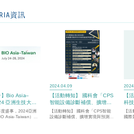
ORIA資訊
2024.04.09
2024
Bio Asia–
【活動轉知】 國科會「CPS
【活
2024 亞洲生技大展
智能設備診斷補償、擴增實
科技
8南港展覽館 盛大登
境與預測保養系統」成果發
Tech
度盛事，2024亞洲
【活動轉知】 國科會「CPS智能
【活
表會，歡迎踴躍參加。
@T
 Asia-Taiwan）於7
設備診斷補償、擴增實境與預測保
國際競
8日在南港展覽館一館
養系統」成果發表會，歡迎踴躍參
Inter
加
今年邁入第六年，論壇
加。
@T
倍大，展覽規模再創新