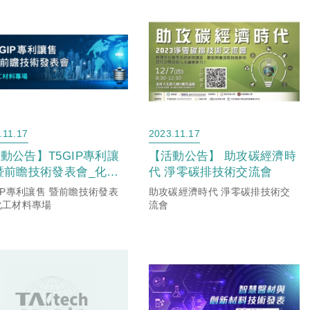
.11.17
2023.11.17
動公告】T5GIP專利讓
【活動公告】 助攻碳經濟時
暨前瞻技術發表會_化工
代 淨零碳排技術交流會
料專場
GIP專利讓售 暨前瞻技術發表
助攻碳經濟時代 淨零碳排技術交
化工材料專場
流會