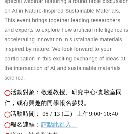
special webinar featuring a round table discussion
on AI in Nature-Inspired Sustainable Materials.
This event brings together leading researchers
and experts to explore how artificial intelligence is
accelerating innovation in sustainable materials
inspired by nature. We look forward to your
participation in this exciting exchange of ideas at
the intersection of AI and sustainable materials
science.
活動對象：敬邀教授、研究中心/實驗室同
仁，或有興趣的同學報名參與。
活動時間： 05 / 13 (二) 上午9:00~10:40
報名連結：
請點此進入。