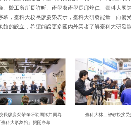
瑾、醫工所所長許昕、產學處產學長邱煌仁、臺科大國
序幕，臺科大校長廖慶榮表示，臺科大研發能量一向備
象館的設立，希望能讓更多國內外業者了解臺科大研發
校長廖慶榮帶領研發團隊共同為
臺科大林上智教授接受
「臺科大形象館」揭開序幕