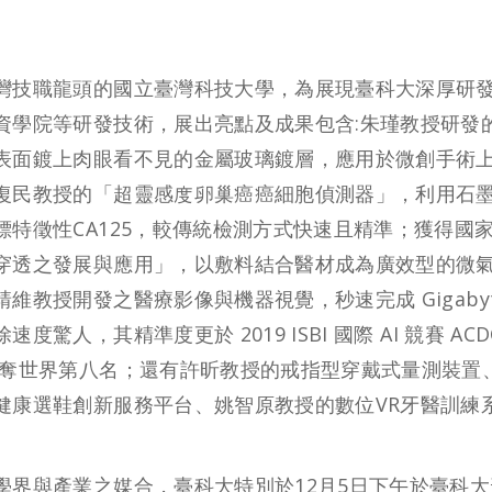
灣技職龍頭的國立臺灣科技大學，為展現臺科大深厚研
資學院等研發技術，展出亮點及成果包含:朱瑾教授研發
表面鍍上肉眼看不見的金屬玻璃鍍層，應用於微創手術
復民教授的「超靈感度卵巢癌癌細胞偵測器」，利用石
標特徵性CA125，較傳統檢測方式快速且精準；獲得
穿透之發展與應用」，以敷料結合醫材成為廣效型的微
維教授開發之醫療影像與機器視覺，秒速完成 Gigabyte 影
速度驚人，其精準度更於 2019 ISBI 國際 AI 競賽 ACD
勇奪世界第八名；還有許昕教授的戒指型穿戴式量測裝置
健康選鞋創新服務平台、姚智原教授的數位VR牙醫訓練
學界與產業之媒合，臺科大特別於12月5日下午於臺科