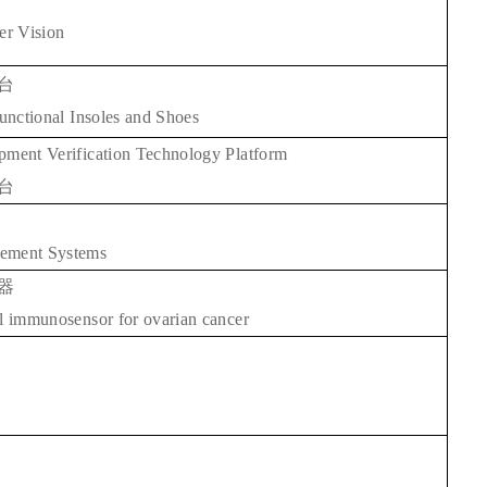
er Vision
台
Functional Insoles and Shoes
pment Verification Technology Platform
台
rement Systems
器
al immunosensor for ovarian cancer