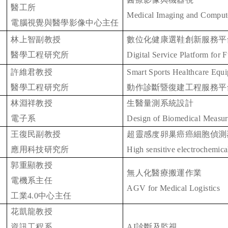
醫工所
Medical Imaging and Comput
電腦視覺與醫學影像中心主任
林上智副教授
數位化健康選鞋創新服務平
醫學工程研究所
Digital Service Platform for 
許維君教授
Smart Sports Healthcare Equi
醫學工程研究所
動作診斷暨復建工程服務平
林淵祥教授
生醫量測系統設計
電子系
Design of Biomedical Measu
王復民副教授
超靈感度卵巢癌癌細胞偵測
應用科技研究所
High sensitive electrochemic
郭重顯教授
無人化醫療搬運作業
電機系主任
AGV for Medical Logistics
工業
4.0
中心主任
花凱龍教授
資訊工程系
AI
診斷及監視