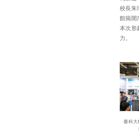
校長朱
館揭開
本次形
力。
臺科大