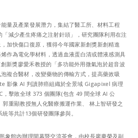
發能量及產業發展潛力，集結了醫工所、材料工程
的「減少產生疼痛之注射針頭」，研究團隊利用在注
上，加快傷口復原，獲得今年國家新創獎新創精進
墨烯作為電化學材料，透過血液蛋白清或體液感測具
國家創新獎廖愛禾教授的「多功能外用微氣泡於超音波
氣泡複合醫材，改變藥物的傳輸方式，提高藥效吸
像 AI 判讀肺癌組織於全景域 Gigapixel 病理
C，擊敗全球 373 個團隊(包含 49 間全球 AI 公
、郭重顯教授無人化醫療搬運作業、 林上智研發之
系統等共計13個研發團隊參與。
大形象館內辦理開幕暨交流茶會，由校長廖慶榮及副