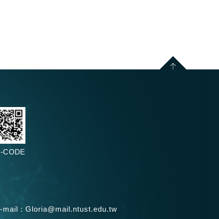
-CODE
-mail :
Gloria@mail.ntust.edu.tw