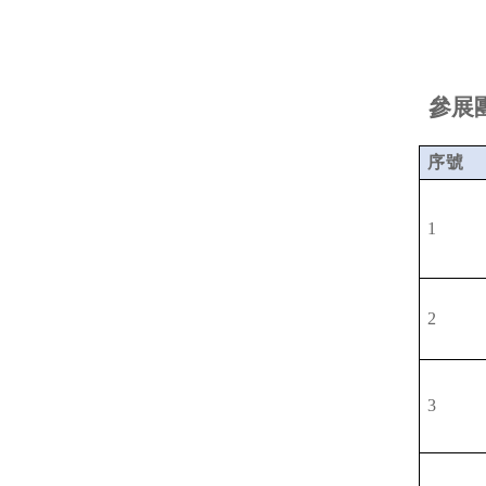
參展
序號
1
2
3