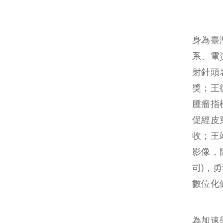
身為臺
系、電
射針頭
獎；王
腫瘤指
促經皮
收；王靖
影像，除
司)，
數位化
為加速