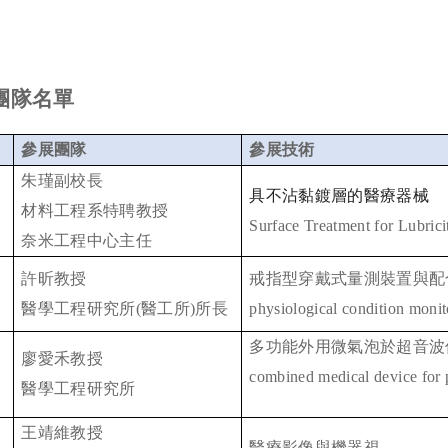
團隊名單
參展團隊
參展技術
朱瑾副校長
具不沾黏鍍層的醫療器械
材料工程系特聘教授
Surface Treatment for Lubric
奈米工程中心主任
許昕教授
戒指型穿戴式量測裝置與配
醫學工程研究所
(
醫工所
)
所長
physiological condition monit
多功能外用微氣泡於超音波
廖愛禾教授
combined medical device for 
醫學工程研究所
王靖維教授
醫療影像與機器視