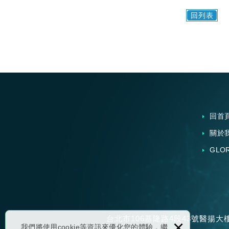
回列表
回首
關於
GLO
台北市106基隆路4段43號醫揚大
×
我們將使用cookie等資訊來優化您的體驗，繼