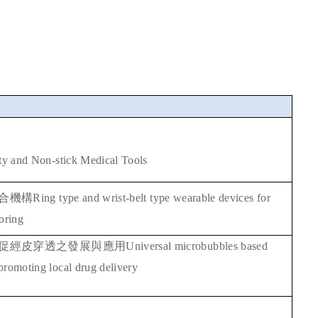
ity and Non-stick Medical Tools
合機構
Ring type and wrist-belt type wearable devices for
oring
促經皮穿透之發展與應用
Universal microbubbles based
promoting local drug delivery