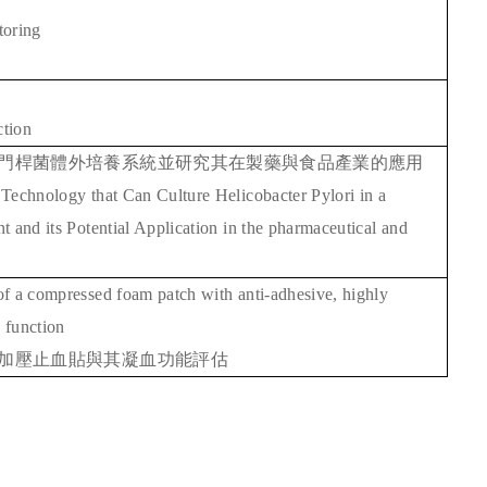
toring
tion
門桿菌體外培養系統並研究其在製藥與食品產業的應用
Technology that Can Culture Helicobacter Pylori in a
 and its Potential Application in the pharmaceutical and
f a compressed foam patch with anti-adhesive, highly
c function
加壓止血貼與其凝血功能評估