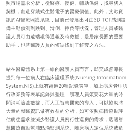
照市場需求分析，從醫療、復健、輔助保健，找尋切入
契機，創造穿戴式生醫電子的醫療價值。此外，艾歐資
訊的AI醫療照護系統，目前已發展出可由3D TOF感測設
備主動偵測到跌到、滑倒、摔倒等狀況，管理人員或醫
護人員可由遠端獲得通報及時救援，是居家長照的重要
助手，也替醫護人員的短缺找到了解套之方法。
站在醫療體系上第一線的醫護人員而言，邱奕成督導長
提到每一位病人在臨床護理系統(Nursing Informatiom
System,NIS)上就有超過20種記錄表單，加上病房管理與
行政業務等表單記錄與整理，護理人員須要花大量的時
間消耗這些數據，而人工智慧醫療的導入，可以協助將
大量的就醫資訊做有效益的分析，如可依照病情協助評
估病患需求並減少醫護人員例行性巡房的需求，透過智
慧醫療自動幫浦點滴監測系統、離床病人定位系統或危