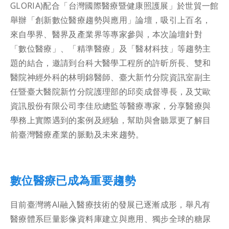
GLORIA)配合「台灣國際醫療暨健康照護展」於世貿一館
舉辦「創新數位醫療趨勢與應用」論壇，吸引上百名，
來自學界、醫界及產業界等專家參與，本次論壇針對
「數位醫療」、「精準醫療」及「醫材科技」等趨勢主
題的結合，邀請到台科大醫學工程所的許昕所長、雙和
醫院神經外科的林明錦醫師、臺大新竹分院資訊室副主
任暨臺大醫院新竹分院護理部的邱奕成督導長，及艾歐
資訊股份有限公司李佳欣總監等醫療專家，分享醫療與
學務上實際遇到的案例及經驗，幫助與會聽眾更了解目
前臺灣醫療產業的脈動及未來趨勢。
數位醫療已成為重要趨勢
目前臺灣將AI融入醫療技術的發展已逐漸成形，舉凡有
醫療體系巨量影像資料庫建立與應用、獨步全球的糖尿