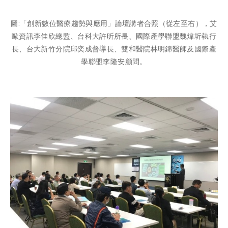
圖:「創新數位醫療趨勢與應用」論壇講者合照（從左至右），艾
歐資訊李佳欣總監、台科大許昕所長、國際產學聯盟魏煒圻執行
長、台大新竹分院邱奕成督導長、雙和醫院林明錦醫師及國際產
學聯盟李隆安顧問。