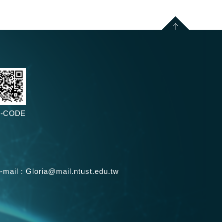
-CODE
-mail :
Gloria@mail.ntust.edu.tw