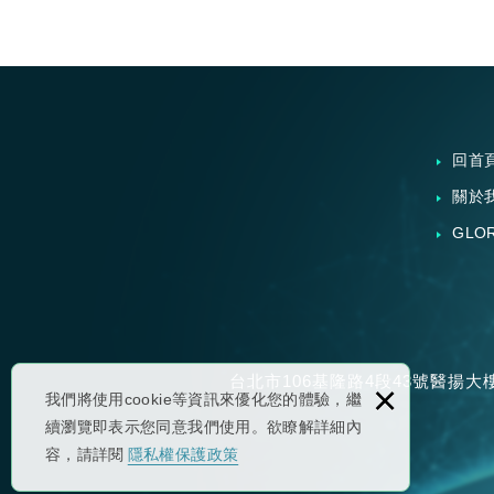
回首
關於
GLO
台北市106基隆路4段43號醫揚大
×
我們將使用cookie等資訊來優化您的體驗，繼
續瀏覽即表示您同意我們使用。欲瞭解詳細內
容，請詳閱
隱私權保護政策