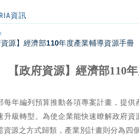
ORIA資訊
2
資源】經濟部110年度產業輔導資源手冊
【政府資源】經濟部110
部每年編列預算推動各項專案計畫，提供
速升級轉型。為使企業能快速瞭解政府資
需資源之方式歸類，產業別計畫則分為四個