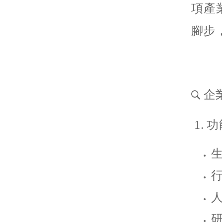
項產
腳步
企
1.
功