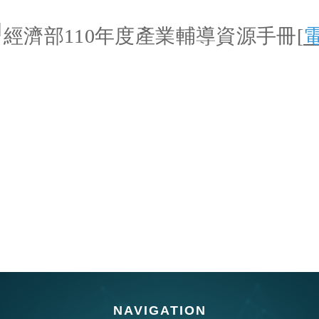
經濟部
110
年度產業輔導資源手冊[
NAVIGATION