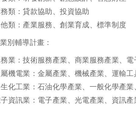
財務類：貸款協助、投資協助
其他類：產業服務、創業育成、標準制度
產業別輔導計畫：
服務業：技術服務產業、商業服務產業、電
金屬機電業：金屬產業、機械產業、運輸工
民生化工業：石油化學產業、一般化學產業
電子資訊業：電子產業、光電產業、資訊產