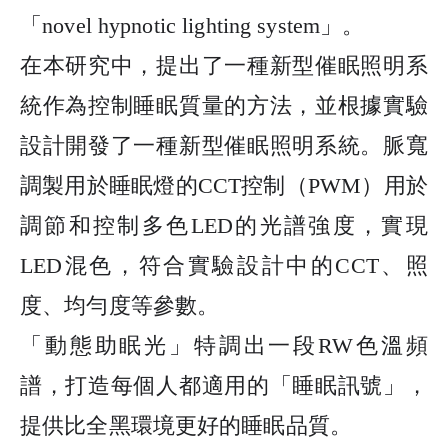
「
novel hypnotic lighting system
」。
在本研究中，提出了一種新型催眠照明系
統作為控制睡眠質量的方法，並根據實驗
設計開發了一種新型催眠照明系統。脈寬
調製用於睡眠燈的
CCT
控制（
PWM
）用於
調節和控制多色
LED
的光譜強度，實現
LED
混色，符合實驗設計中的
CCT
、照
度、均勻度等參數。
「動態助眠光」特調出一段
RW
色溫頻
譜，打造每個人都適用的「睡眠訊號」，
提供比全黑環境更好的睡眠品質。