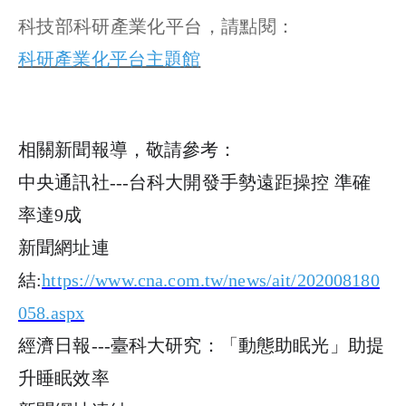
科技部科研產業化平台，請點閱：
科研產業化平台主題館
相關新聞報導，敬請參考：
中央通訊社
---
台科大開發手勢遠距操控
準確
率達
9
成
新聞網址連
結
:
https://www.cna.com.tw/news/ait/202008180
058.aspx
經濟日報
---
臺科大研究：「動態助眠光」助提
升睡眠效率