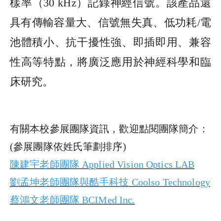
樣率（
30 kHz
）記錄神經信號。該產品還
具有傳輸容量大、信號無失真、低功耗
/
電
池體積小、抗干擾性強、即插即用、兼容
性高等特點，將廣泛應用於神經科學和臨
床研究。
有關本校參展團隊資訊，歡迎點閱團隊簡介：
(
參展團隊依姓氏筆劃排序
)
陳建宇老師團隊
Applied Vision Optics LAB
劉孟坤老師團隊與酷手科技
Coolso Technology
蔡鴻文老師團隊
BCIMed Inc.