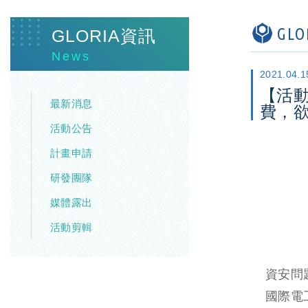
GL
GLORIA資訊
News
2021.04.1
【活
最新消息
費，
活動公告
計畫申請
研發團隊
媒體露出
活動剪輯
資安問
國際電工委