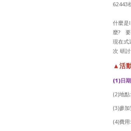
6244
什麼是I
麼? 
現在式
次 研
▲活
(1)日期
(2)
地點
(3)
參加
(4)
費用