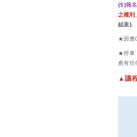
(5)
報
之權利
結束)
★因應
★
停車
會有任何問
▲議