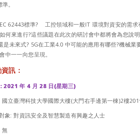
3標準。
EC 62443標準? 工控領域和一般IT 環境對資安的需求
要如何來進行?這些議題在此次的研討會中都將會為您說明
還是未來式? 5G在工業4.0 中可能的應用有哪些?機
討會中一一向您呈現。
動資訊：
: 2021 年 4 月 28 日(星期三)
: 國立臺灣科技大學國際大樓(大門右手邊第一棟)2樓20
對象: 對資訊安全及智慧製造有興趣之人士
: 無