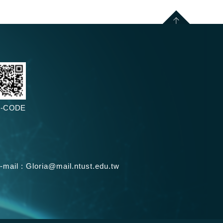
-CODE
-mail :
Gloria@mail.ntust.edu.tw