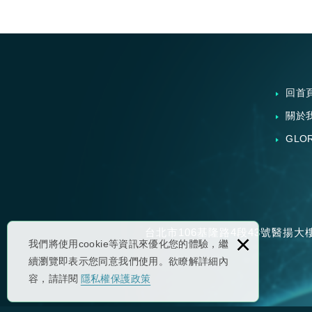
回首
關於
GLO
台北市106基隆路4段43號醫揚大
×
我們將使用cookie等資訊來優化您的體驗，繼
續瀏覽即表示您同意我們使用。欲瞭解詳細內
容，請詳閱
隱私權保護政策