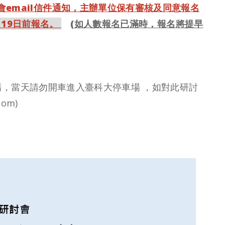
會email信件通知，主辦單位保有審核及同意報名
月19日前報名。
如
(如人數報名已滿時，報名將提早
，當天請勿開車進入臺科大停車場 ，
如對此研討
com)