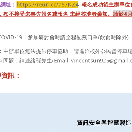
名網址：
https://reurl.cc/a57NZ4
報名成功後主辦單位
，恕不接受未事先報名或報名 未經核准者參加。
請於4
COVID-19，參加研討會時請全程配戴口罩(飲食時除外)
：主辦單位無法提供停車協助，請逕洽校外公民營停車場
題，請連絡孫先生(Email: vincentsun925@gmail.
程資訊：