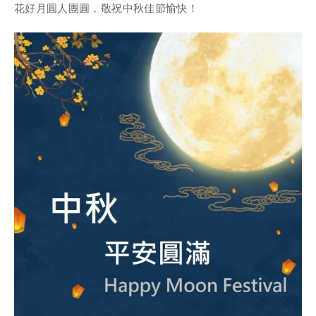
花好月圓人團圓，敬祝中秋佳節愉快！