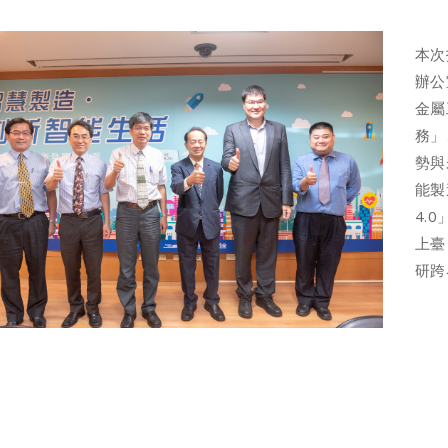
本次
辦公
金屬
務」
勢與
能製
4.
上臺
研跨