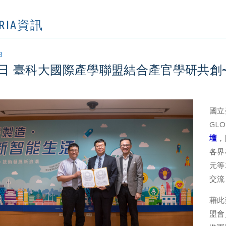
ORIA資訊
8
7日 臺科大國際產學聯盟結合產官學研共創
國立
GLO
壇
，
各界
元等
交流
藉此
盟會