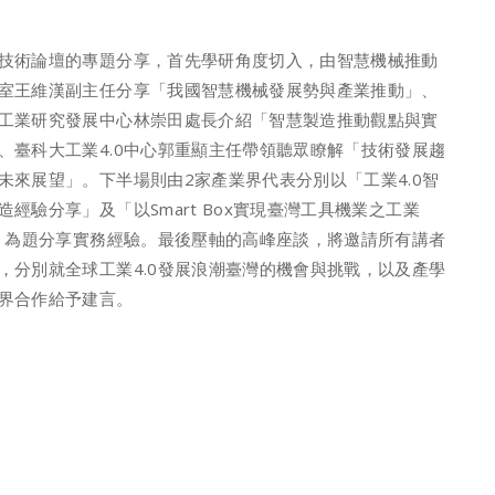
技術論壇的專題分享，首先學研角度切入，由智慧機械推動
室王維漢副主任分享「我國智慧機械發展勢與產業推動」、
工業研究發展中心林崇田處長介紹「智慧製造推動觀點與實
、臺科大工業4.0中心郭重顯主任帶領聽眾瞭解「技術發展趨
未來展望」。下半場則由2家產業界代表分別以「工業4.0智
造經驗分享」及「以Smart Box實現臺灣工具機業之工業
0」為題分享實務經驗。最後壓軸的高峰座談，將邀請所有講者
，分別就全球工業4.0發展浪潮臺灣的機會與挑戰，以及產學
界合作給予建言。