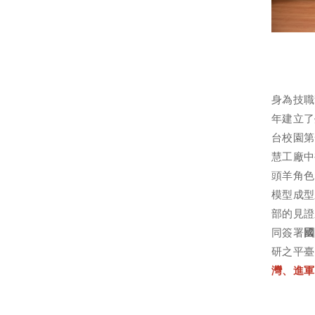
身為技職
年建立了
台校園第
慧工廠中
頭羊角色
模型成型
部的見證
同簽署
國
研之平臺
灣、進軍