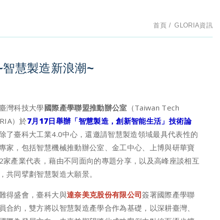
首頁
GLORIA資訊
~智慧製造新浪潮~
臺灣科技大學
國際產學聯盟推動辦公室
（Taiwan Tech
RIA）於
7月17日舉辦「智慧製造，創新智能生活」技術論
除了臺科大工業4.0中心，還邀請智慧製造領域最具代表性的
專家，包括智慧機械推動辦公室、金工中心、上博與研華寶
2家產業代表，藉由不同面向的專題分享，以及高峰座談相互
，共同擘劃智慧製造大願景。
難得盛會，臺科大與
達奈美克股份有限公司
簽署國際產學聯
員合約，雙方將以智慧製造產學合作為基礎，以深耕臺灣、