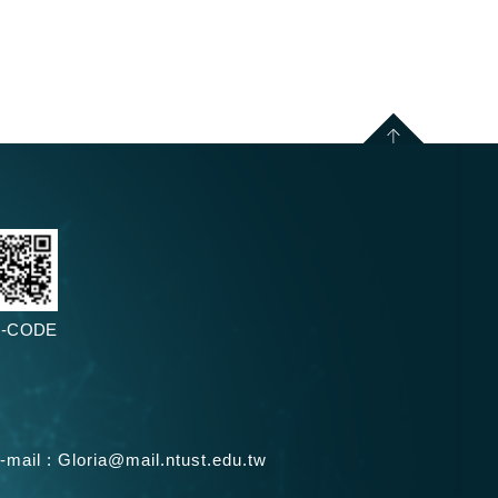
-CODE
-mail :
Gloria@mail.ntust.edu.tw