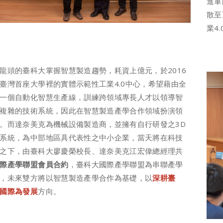
進軍
散至
業4
龍頭的臺科大掌握智慧製造趨勢，耗資上億元，於2016
臺灣首座大學裡的實體示範性工業4.0中心，希望藉由全
一個自動化智慧生產線，訓練跨領域專長人才以領導智
複雜的技術系統，因此在智慧製造產學合作領域扮演領
。而達奈美克為機械設備製造商，並擁有自行研發之3D
系統，為中部地區具代表性之中小企業，當天將在科技
之下，由臺科大廖慶榮校長、達奈美克江宏偉總經理共
際產學聯盟會員合約
，臺科大國際產學聯盟為串聯產學
，未來雙方將以智慧製造產學合作為基礎，以
深耕臺
國際
為發展
方向。