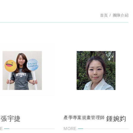
首頁
團隊介紹
張宇捷
鍾婉㚬
產學專案規畫管理師
E
MORE