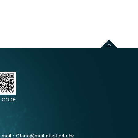
-CODE
-mail :
Gloria@mail.ntust.edu.tw