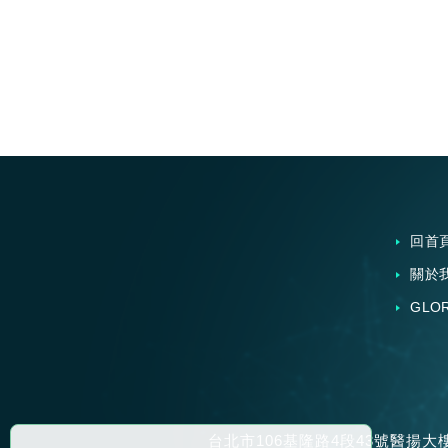
回首
關於
GLO
台北市106基隆路4段43號醫揚大