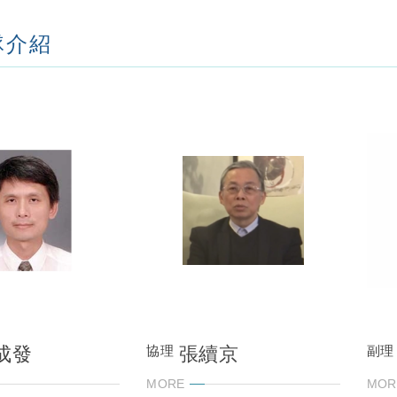
隊介紹
成發
張續京
協理
副理
MORE
MOR