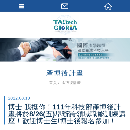
產博後計畫
首頁
產博後計畫
2022.08.19
博士 我挺你！111年科技部產博後計
畫將於8/26(五)舉辦跨領域職能訓練講
座！歡迎博士生/博士後報名參加！